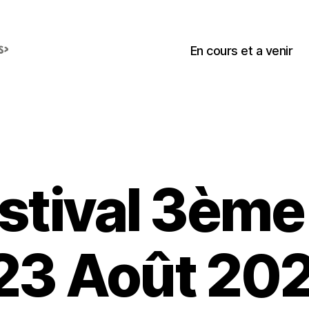
En cours et a venir
stival 3ème 
 23 Août 20