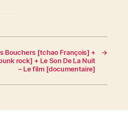
s Bouchers [tchao François] +
→
punk rock] + Le Son De La Nuit
– Le film [documentaire]