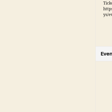
Ticke
http
ys/e
Even