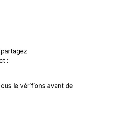
 partagez
t :
s le vérifions avant de