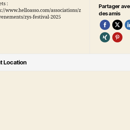
ts :
Partager av
s://www.helloasso.com/associations/z
des amis
venements/zys-festival-2025
t Location