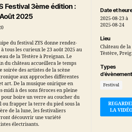
 Festival 3ème édition :
Date et heur
 Août 2025
2025-08-23
à
2025-08-24
20
Lieu
uipe du festival ZYS donne rendez-
Château de la
 à tous les curieux le 23 août 2025 au
Tèstère, Prei
eau de la Tèstère à Preignan. Le
in du château accueillera le temps
Types
e soirée des artistes de la scène
d’évènement
tronique aux approches différentes
et art. De la musique onirique en
Festival
s-midi à des sons féroces en pleine
, pour boire un verre au coucher du
REGARDE
il ou frapper la terre du pied sous la
LA VIDÉ
ère de la lune, les festivaliers
ront découvrir une variété
istes électrisants.