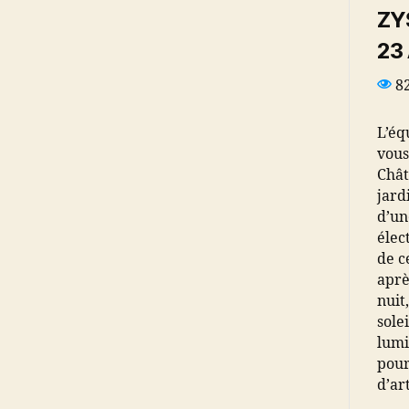
ZYS
23
8
L’éq
vous
Chât
jard
d’un
élec
de c
aprè
nuit
sole
lumi
pour
d’art