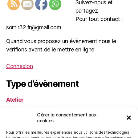
Suivez-nous et
partagez
Pour tout contact :
sortir32.fr@gmail.com
Quand vous proposez un évènement nous le
vérifions avant de le mettre en ligne
Connexion
Type d’évènement
Atelier
Culture
Gérer le consentement aux
Festival
cookies
Musique
Pour offrir les meilleures expériences, nous utilisons des technologies
Nature
telles que les cookies pour stocker et/ou accéder aux informations des