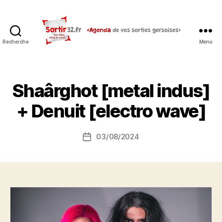
Recherche
Menu
Sortir32.fr
Shaârghot [metal indus]
+ Denuit [electro wave]
03/08/2024
Date
de
l’article