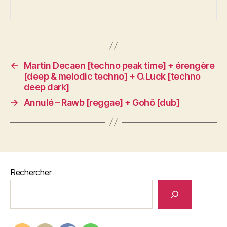
←
Martin Decaen [techno peak time] + érengère
[deep & melodic techno] + O.Luck [techno
deep dark]
→
Annulé – Rawb [reggae] + Gohô [dub]
Rechercher