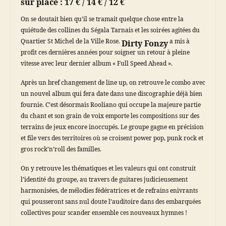
sur place : 17 € / 14 € / 12 €
On se doutait bien qu’il se tramait quelque chose entre la
quiétude des collines du Ségala Tarnais et les soirées agitées du
Quartier St Michel de la Ville Rose.
a mis à
Dirty Fonzy
profit ces dernières années pour soigner un retour à pleine
vitesse avec leur dernier album « Full Speed Ahead ».
Après un bref changement de line up, on retrouve le combo avec
un nouvel album qui fera date dans une discographie déjà bien
fournie. C’est désormais Rooliano qui occupe la majeure partie
du chant et son grain de voix emporte les compositions sur des
terrains de jeux encore inoccupés. Le groupe gagne en précision
et file vers des territoires où se croisent power pop, punk rock et
gros rock’n’roll des familles.
On y retrouve les thématiques et les valeurs qui ont construit
l’identité du groupe, au travers de guitares judicieusement
harmonisées, de mélodies fédératrices et de refrains enivrants
qui pousseront sans nul doute l’auditoire dans des embarquées
collectives pour scander ensemble ces nouveaux hymnes !