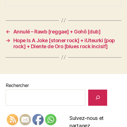
←
Annulé – Rawb [reggae] + Gohô [dub]
→
Hope Is A Joke [stoner rock] + iUteurki [pop
rock] + Diente de Oro [blues rock incisif]
Rechercher
Suivez-nous et
partagez