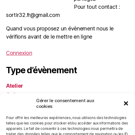
Pour tout contact :
sortir32.fr@gmail.com
Quand vous proposez un évènement nous le
vérifions avant de le mettre en ligne
Connexion
Type d’évènement
Atelier
Culture
Gérer le consentement aux
Festival
cookies
Musique
Pour offrir les meilleures expériences, nous utilisons des technologies
Nature
telles que les cookies pour stocker et/ou accéder aux informations des
appareils. Le fait de consentir à ces technologies nous permettra de
Spectacle
traiter des données telles que le comportement de navigation ou les ID