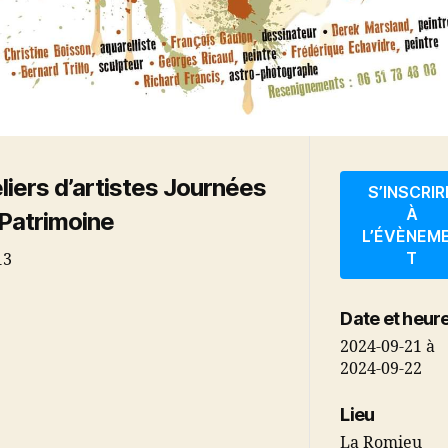
liers d’artistes Journées
S’INSCRIR
À
Patrimoine
L’ÉVÈNEM
T
13
Date et heur
2024-09-21
à
2024-09-22
Lieu
La Romieu