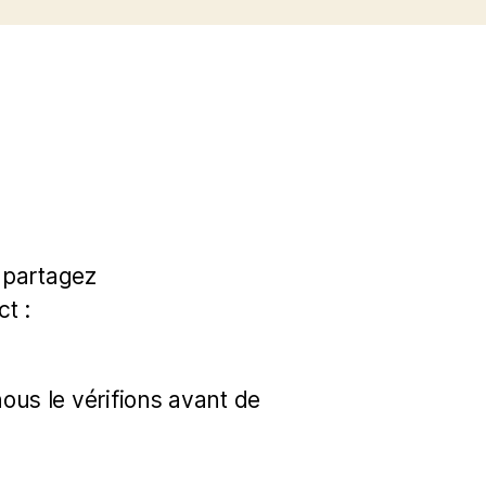
 partagez
t :
s le vérifions avant de