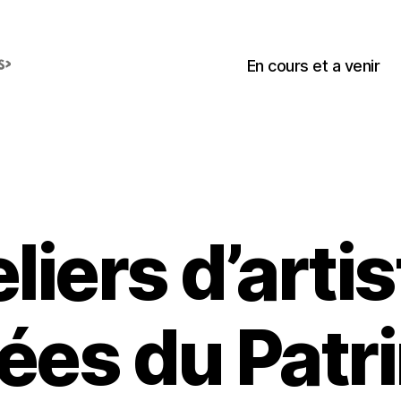
En cours et a venir
liers d’arti
ées du Patr