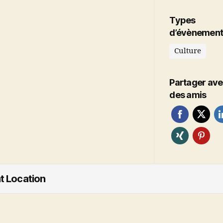
Types
d’évènement
Culture
Partager av
des amis
t Location